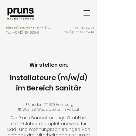
Bürozeiten: Mo - Fr 07 - 16:00
24h Notdienst
+49 (0) 176-48578944
Tel: +
49 (40) 5945000-0
Wir stellen ein:
Installateure (m/w/d)
im Bereich Sanitär
📍Standort: 22529 Hamburg
⏰ Wann & Was: ab sofort in Vollzeit
Die Pruns Baubetreuungs GmbH ist
seit 19 Jahren Komplettanbieter für
Bad- und Wohnungssanierungen. Von
anfangs drei Mitarbeitenden ist unser