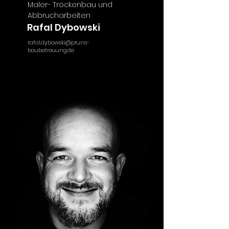
Maler- Trockenbau und
Abbrucharbeiten
Rafal Dybowski
rafal.dybowski@pruns-
baubetreuung.de