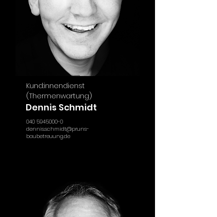
Kund:innendienst
(
Thermenwartung)
Dennis Schmidt
040 5945000-0
dennis.schmidt@pruns-
baubetreuung.de