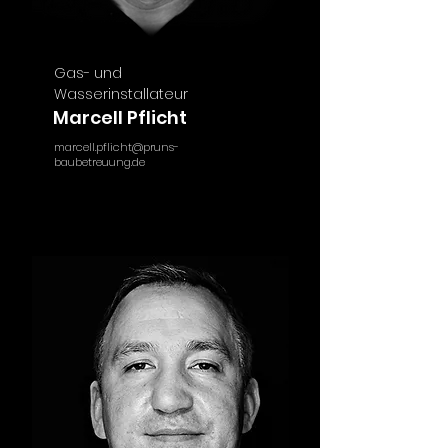
Gas- und
Wasserinstallateur
Marcell Pflicht
marcell.pflicht@pruns-
baubetreuung.de