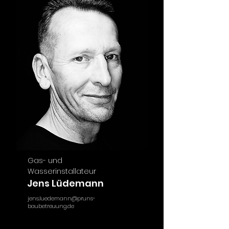
Gas- und
Wasserinstallateur
Jens Lüdemann
jens.luedemann@pruns-
baubetreuung.de