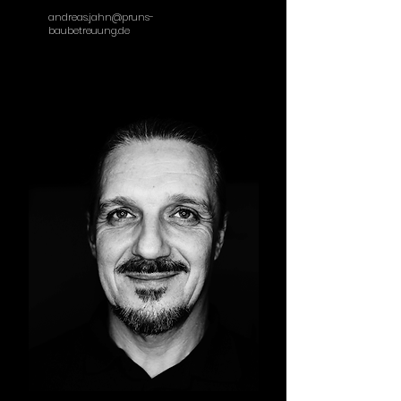
andreas.jahn@pruns-
baubetreuung.de