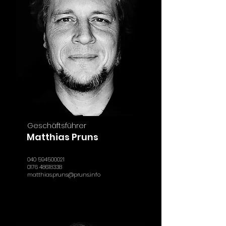
Geschäftsführer
Matthias Pruns
040 594500021
0176 48618338
matthias.pruns@pruns.info