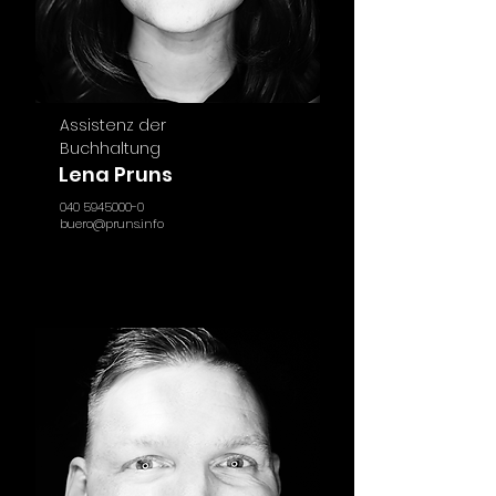
Assistenz der
Buchhaltung
Lena Pruns
040 5945000-0
buero@pruns.info