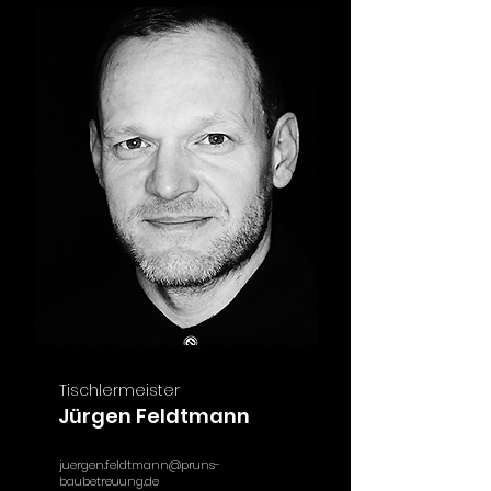
Tischlermeister
Jürgen Feldtmann
.
juergen.feldtmann@pruns-
baubetreuung.de