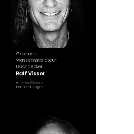
Gas- und
Wasserinstallateur,
Dachdecker
Ralf Visser
ralf.visser@pruns-
baubetreuung.de