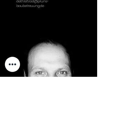
dethlef.rast@pruns-
baubetreuung.de
Gas- und