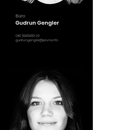
Büro
Gudrun Gengler
040 5945000-20
gudrun.gengler@pruns.info