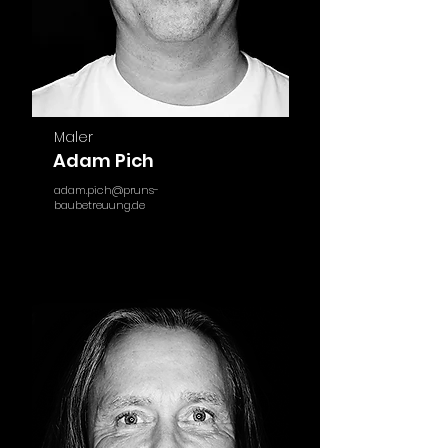
Maler
Adam Pich
adam.pich@pruns-
baubetreuung.de