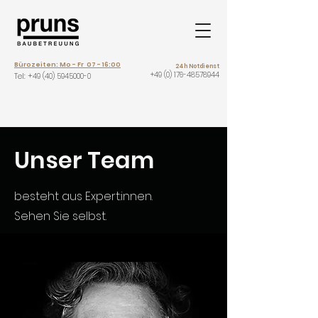
Bürozeiten: Mo - Fr 07 - 16:00
24h Notdienst
+49 (0) 176-48578944
Tel: +
49 (40) 5945000-0
Unser Team
besteht aus Expert:innen.
Sehen Sie selbst.