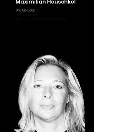
Maximilian Heuschkel
040 5945000-11
49 176 61669181
maximilian.heuschkel@pruns.inf
o