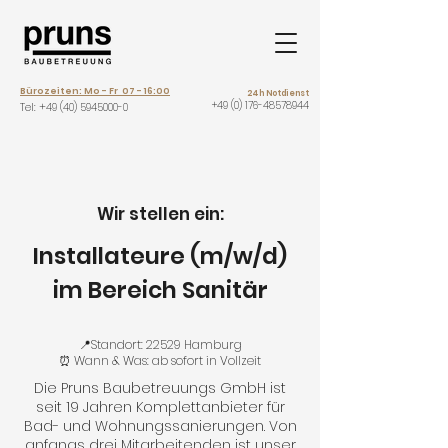
Bürozeiten: Mo - Fr 07 - 16:00
24h Notdienst
+49 (0) 176-48578944
Tel: +
49 (40) 5945000-0
Wir stellen ein:
Installateure (m/w/d)
im Bereich Sanitär
📍Standort: 22529 Hamburg
⏰ Wann & Was: ab sofort in Vollzeit
Die Pruns Baubetreuungs GmbH ist
seit 19 Jahren Komplettanbieter für
Bad- und Wohnungssanierungen. Von
anfangs drei Mitarbeitenden ist unser