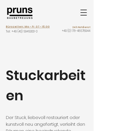
Bürozeiten: Mo - Fr 07 - 16:00
24h Notdienst
+49 (0) 176-48578944
Tel: +
49 (40) 5945000-0
Stuckarbeit
en
Der Stuck, liebevoll restauriert oder
kunstvoll neu angefertigt, verleiht den
Räumen eine beeindruckende