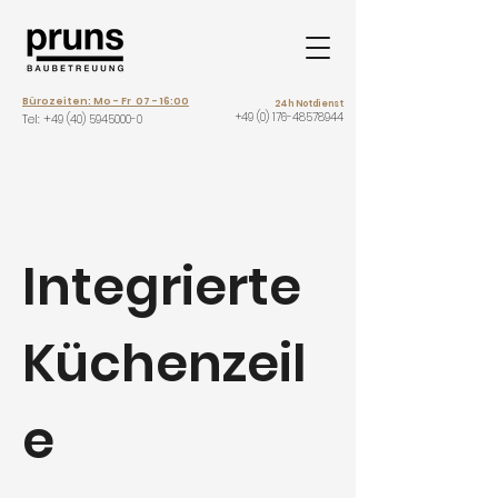
Bürozeiten: Mo - Fr 07 - 16:00
24h Notdienst
+49 (0) 176-48578944
Tel: +
49 (40) 5945000-0
Integrierte
Küchenzeil
e