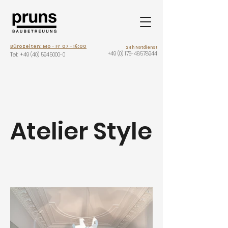
Bürozeiten: Mo - Fr 07 - 16:00
24h Notdienst
+49 (0) 176-48578944
Tel: +
49 (40) 5945000-0
Atelier Style