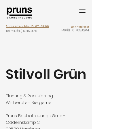
Bürozeiten: Mo - Fr 07 - 16:00
24h Notdienst
+49 (0) 176-48578944
Tel: +
49 (40) 5945000-0
Stilvoll Grün
Planung & Realisierung
Wir beraten Sie gerne.
Pruns Baubetreuungs GmbH
Oddernskamp 2
22529 Hamburg