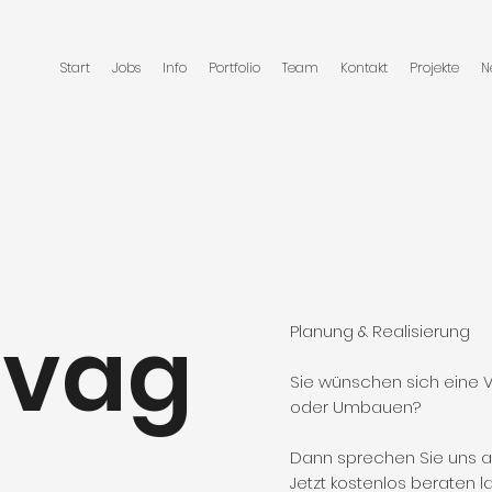
Start
Jobs
Info
Portfolio
Team
Kontakt
Projekte
N
avag
Planung & Realisierung
Sie wünschen sich eine 
oder Umbauen?
Dann sprechen Sie uns a
Jetzt kostenlos beraten la