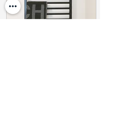
diese 20 Jahre so
besonders: Ihr. Unsere
Kund innen, Partner
innen, Unterstützer
innen und Freund innen,
die uns vertraut, mit uns
gearbeitet und mit uns
gelacht haben....
10. Okt. 2025
∙
1
Min.
Unser kuscheliges
Highlight
Wir sind stets bemüht,
unser Angebot und
unseren Service zu
erweitern. Daher
entwickeln wir immer
wieder neue, kleine
Schätze, die wir...
8
0