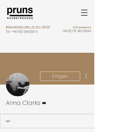
Bürozeiten: Mo - Fr 07 - 16:00
24h Notdienst
+49 (0) 176-48578944
Tel: +
49 (40) 5945000-0
Weitere Optionen
Folgen
Administrator
Anna Clarks