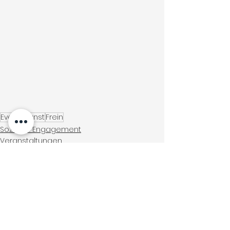
Events
Kunst
Frein
Soziales Engagement
Veranstaltungen
News
Alle ansehen
Ähnliche Beiträge