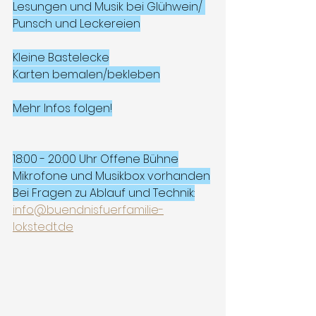
Lesungen und Musik bei Glühwein/ 
Punsch und Leckereien
Kleine Bastelecke
Karten bemalen/bekleben
Mehr Infos folgen!
18:00 - 20:00 Uhr Offene Bühne
Mikrofone und Musikbox vorhanden
Bei Fragen zu Ablauf und Technik:
info@buendnisfuerfamilie-
lokstedt.de