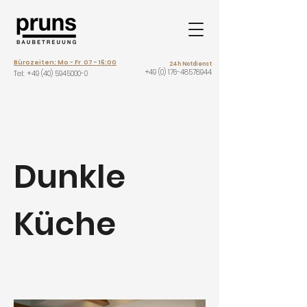
Bürozeiten: Mo - Fr 07 - 16:00
24h Notdienst
+49 (0) 176-48578944
Tel: +
49 (40) 5945000-0
Dunkle
Küche