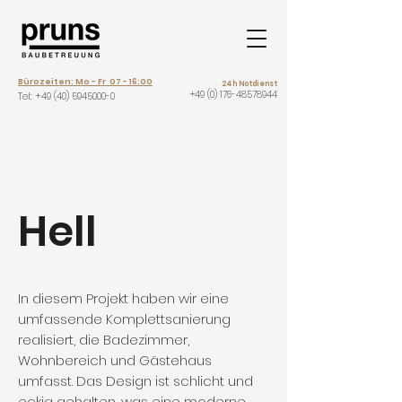
Bürozeiten: Mo - Fr 07 - 16:00
24h Notdienst
+49 (0) 176-48578944
Tel: +
49 (40) 5945000-0
Hell
In diesem Projekt haben wir eine
umfassende Komplettsanierung
realisiert, die Badezimmer,
Wohnbereich und Gästehaus
umfasst. Das Design ist schlicht und
eckig gehalten, was eine moderne