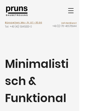
Bürozeiten: Mo - Fr 07 - 16:00
24h Notdienst
+49 (0) 176-48578944
Tel: +
49 (40) 5945000-0
Minimalisti
sch &
Funktional