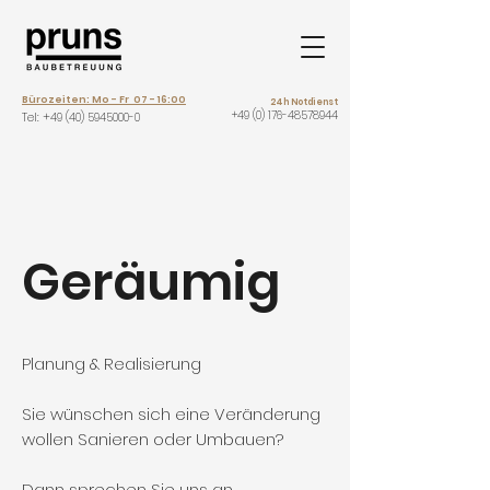
Bürozeiten: Mo - Fr 07 - 16:00
24h Notdienst
+49 (0) 176-48578944
Tel: +
49 (40) 5945000-0
Geräumig
Planung & Realisierung
Sie wünschen sich eine Veränderung
wollen Sanieren oder Umbauen?
Dann sprechen Sie uns an.