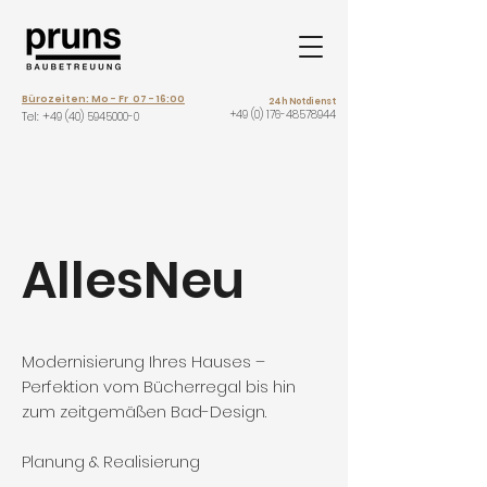
Bürozeiten: Mo - Fr 07 - 16:00
24h Notdienst
+49 (0) 176-48578944
Tel: +
49 (40) 5945000-0
AllesNeu
Modernisierung Ihres Hauses –
Perfektion vom Bücherregal bis hin
zum zeitgemäßen Bad-Design.
Planung & Realisierung